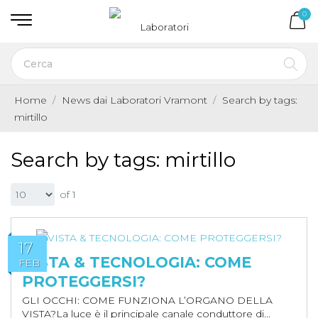
0
Home
News dai Laboratori Vramont
Search by tags:
mirtillo
Search by tags: mirtillo
of 1
17
VISTA & TECNOLOGIA: COME
FEB
PROTEGGERSI?
GLI OCCHI: COME FUNZIONA L’ORGANO DELLA
VISTA?La luce è il principale canale conduttore di...