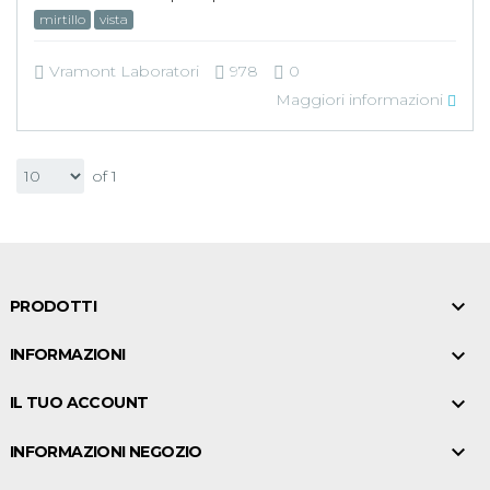
mirtillo
vista
Vramont Laboratori
978
0
Maggiori informazioni
of 1

PRODOTTI

INFORMAZIONI

IL TUO ACCOUNT

INFORMAZIONI NEGOZIO