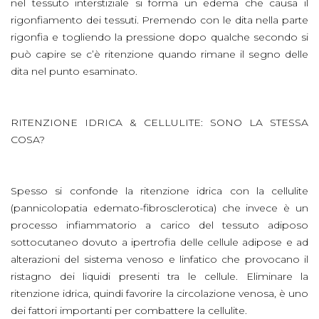
nel tessuto interstiziale si forma un edema che causa il
rigonfiamento dei tessuti. Premendo con le dita nella parte
rigonfia e togliendo la pressione dopo qualche secondo si
può capire se c’è ritenzione quando rimane il segno delle
dita nel punto esaminato.
RITENZIONE IDRICA & CELLULITE: SONO LA STESSA
COSA?
Spesso si confonde la ritenzione idrica con la cellulite
(pannicolopatia edemato-fibrosclerotica) che invece è un
processo infiammatorio a carico del tessuto adiposo
sottocutaneo dovuto a ipertrofia delle cellule adipose e ad
alterazioni del sistema venoso e linfatico che provocano il
ristagno dei liquidi presenti tra le cellule. Eliminare la
ritenzione idrica, quindi favorire la circolazione venosa, è uno
dei fattori importanti per combattere la cellulite.