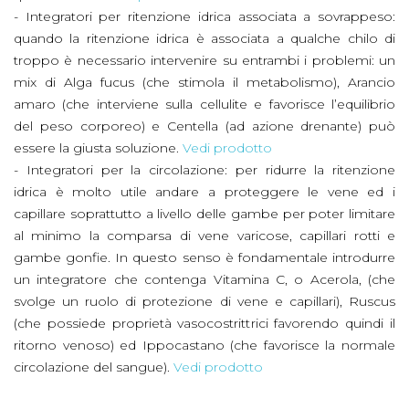
- Integratori per ritenzione idrica associata a sovrappeso:
quando la ritenzione idrica è associata a qualche chilo di
troppo è necessario intervenire su entrambi i problemi: un
mix di Alga fucus (che stimola il metabolismo), Arancio
amaro (che interviene sulla cellulite e favorisce l’equilibrio
del peso corporeo) e Centella (ad azione drenante) può
essere la giusta soluzione.
Vedi prodotto
- Integratori per la circolazione: per ridurre la ritenzione
idrica è molto utile andare a proteggere le vene ed i
capillare soprattutto a livello delle gambe per poter limitare
al minimo la comparsa di vene varicose, capillari rotti e
gambe gonfie. In questo senso è fondamentale introdurre
un integratore che contenga Vitamina C, o Acerola, (che
svolge un ruolo di protezione di vene e capillari), Ruscus
(che possiede proprietà vasocostrittrici favorendo quindi il
ritorno venoso) ed Ippocastano (che favorisce la normale
circolazione del sangue).
Vedi prodotto