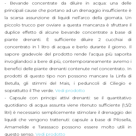
- Bevande concentrate da diluire in acqua: una delle
principali cause che portano ad un drenaggio insufficiente è
la scarsa assunzione di liquidi nell’arco della giornata. Un
piccolo trucco per ovviare a questa mancanza è sfruttare il
duplice effetto di alcune bevande concentrate a base di
piante drenanti. È sufficiente diluire 2 cucchiai di
concentrato in 1 litro di acqua e berlo durante il giorno. Il
sapore gradevole del prodotto rende l’acqua più saporita
invogliandoci a bere di più, contemporaneamente avremo i
benefici delle piante drenanti contenute nel concentrato. In
prodotti di questo tipo non possono mancare la Linfa di
Betulla, gli stimmi del Mais, i peduncoli di Ciliegio e
soprattutto il The verde.
Vedi prodotto
- Capsule con principi attivi drenanti: se il quantitativo
quotidiano di acqua assunta viene ritenuto sufficiente (1,5/2
litri) è necessario semplicemente stimolare il drenaggio dei
liquidi che vengono trattenuti: capsule a base di Pilosella,
Amamelide e Tarassaco possono essere molto utili in
questo senso.
Vedi prodotto