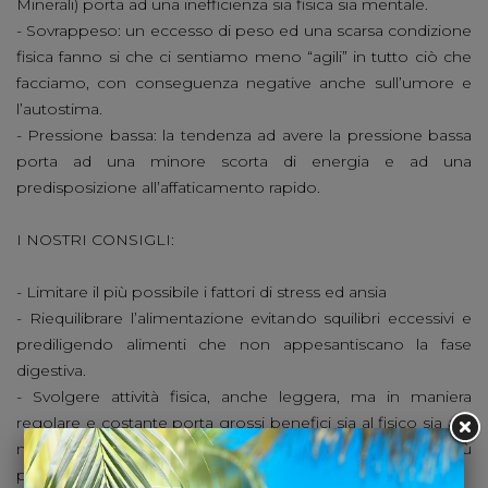
Minerali) porta ad una inefficienza sia fisica sia mentale.
- Sovrappeso: un eccesso di peso ed una scarsa condizione
fisica fanno si che ci sentiamo meno “agili” in tutto ciò che
facciamo, con conseguenza negative anche sull’umore e
l’autostima.
- Pressione bassa: la tendenza ad avere la pressione bassa
porta ad una minore scorta di energia e ad una
predisposizione all’affaticamento rapido.
I NOSTRI CONSIGLI:
- Limitare il più possibile i fattori di stress ed ansia
- Riequilibrare l’alimentazione evitando squilibri eccessivi e
prediligendo alimenti che non appesantiscano la fase
digestiva.
- Svolgere attività fisica, anche leggera, ma in maniera
regolare e costante porta grossi benefici sia al fisico sia alla
mente. Nel lungo periodo ci sentiremo più in forma e più
prestanti.