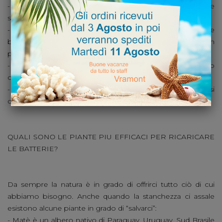
- Dormire almeno 8 ore per notte, evitando il più possibile
squilibri negli orari di addormentamento e di sveglia
- Mangiare cibi utili per ridare energia e benessere come
banane, spinaci, frutta secca, Arance e, perché no, anche un
po’ di Cioccolata!
- Bere molto per reidratare ogni singola cellula del nostro
organismo.
- Trovare del tempo da dedicare a noi stessi, regalandosi
qualche momento di relax.
QUALI SONO LE PIANTE PIU EFFICACI PER RICARICARE
LE BATTERIE?
Da sempre la natura è in grado di offrirci tutto ciò di cui
abbiamo bisogno. Anche quando la stanchezza ci assale
esistono alcune piante in grado di “salvarci”:
- Matè è un albero nativo di Paraguay, Uruguay, Sud Brasile